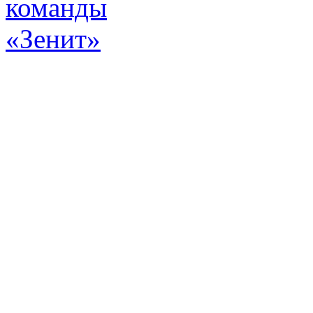
Эт
истор
а