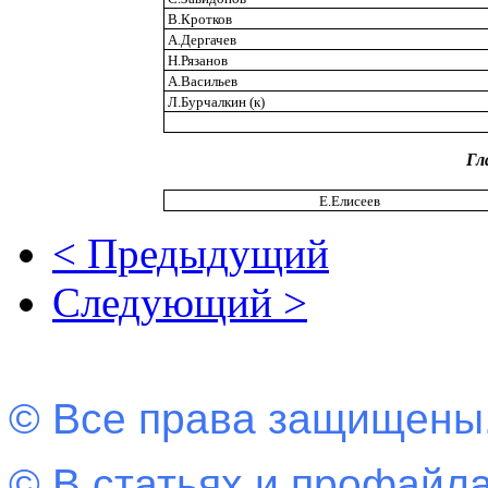
В.Кротков
А.Дергачев
Н.Рязанов
А.Васильев
Л.Бурчалкин (к)
Гл
Е.Елисеев
< Предыдущий
Следующий >
© Все права защищены
© В статьях и профайла