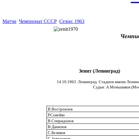
Матчи
Чемпионат СССР
Сезон: 1963
Чемпи
Зенит (Ленинград)
14.10.1963. Ленинград. Стадион имени Ленина.
Cудьи: А.Меньшиков (Моск
В.Востроилов
Р.Совейко
В.Спиридонов
В.Данилов
С.Беликов
С.Завидонов