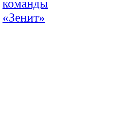
Эт
истор
а