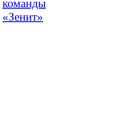
Эт
истор
а