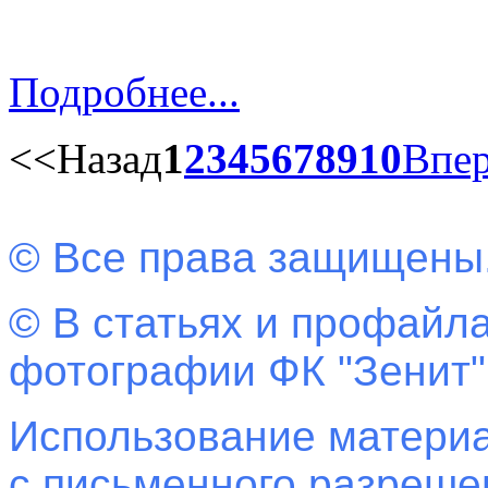
Подробнее...
<<
Назад
1
2
3
4
5
6
7
8
9
10
Впе
© Все права защищены
© В статьях и профайла
фотографии ФК "Зенит"
Использование материа
с письменного разреш