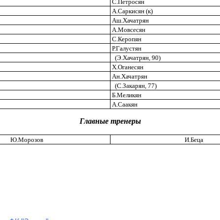
С.Петросян
А.Саркисян (к)
Аш.Хачатрян
А.Мовсесян
С.Керопян
Р.Галустян
(Э.Хачатрян, 90)
X.Оганесян
Ан.Хачатрян
(С.Закарян, 77)
Б.Меликян
А.Саакян
Главные тренеры
Ю.Морозов
И.Беца