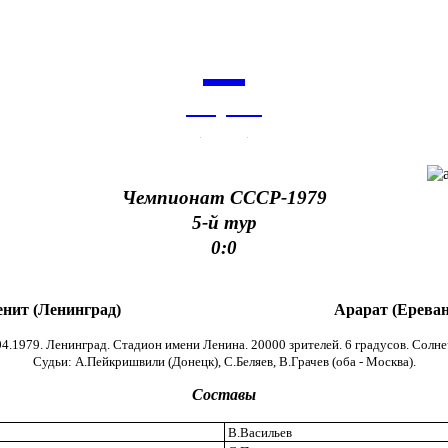
7
августа
архив
Чемпионат СССР-1979
5-й тур
0:0
енит (Ленинград)
Арарат (Ереван
04.1979. Ленинград. Стадион имени Ленина. 20000 зрителей. 6 градусов. Солне
Судьи: А.Пейкришвили (Донецк), С.Беляев, В.Грачев (оба - Москва).
Составы
В.Васильев