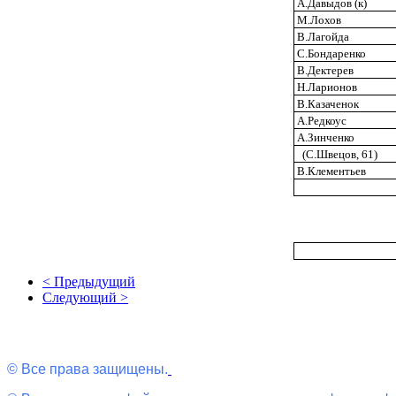
А.Давыдов (к)
М.Лохов
В.Лагойда
С.Бондаренко
В.Дектерев
Н.Ларионов
В.Казаченок
А.Редкоус
А.Зинченко
(С.Швецов, 61)
В.Клементьев
< Предыдущий
Следующий >
© Все права защищены.