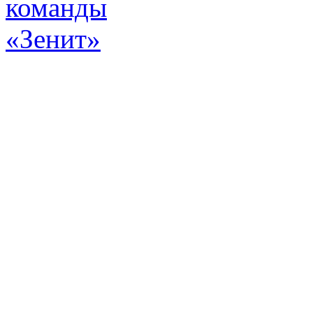
Эт
истор
а