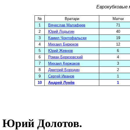
Еврокубковые 
№
Вратари
Матчи
1
Вячеслав Малафеев
71
2
Юрий Лодыгин
40
3
Камил Чонтофальски
19
4
Михаил Бирюков
12
5
Юрий Жевнов
6
6
Роман Березовский
4
7
Михаил Кержаков
3
8
Дмитрий Бородин
2
9
Сергей Иванов
1
10
Андрей Лунёв
1
Юрий Долотов.