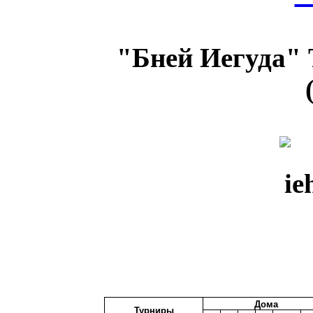
"Бней Иегуда"
Дома
Турниры