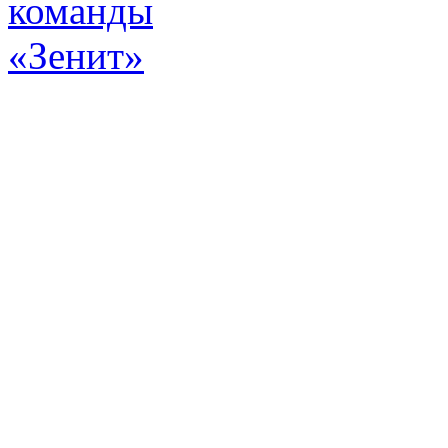
Эт
истор
а