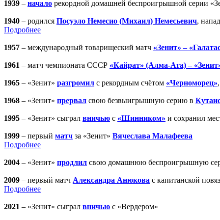
1939
–
начало
рекордной домашней беспроигрышной серии «З
1940
– родился
Посуэло Немесио (Михаил) Немесьевич
, нап
Подробнее
1957
– международный товарищеский матч
«Зенит» – «Галата
1961
– матч чемпионата СССР
«Кайрат» (Алма-Ата) – «Зенит
1965
– «Зенит»
разгромил
с рекордным счётом
«Черноморец»
1968
– «Зенит»
прервал
свою безвыигрышную серию в
Кутаи
1995
– «Зенит» сыграл
вничью
с
«Шинником»
и сохранил мес
1999
– первый
матч
за «Зенит»
Вячеслава Малафеева
Подробнее
2004
– «Зенит»
продлил
свою домашнюю беспроигрышную се
2009
– первый матч
Александра Анюкова
с капитанской повя
Подробнее
2021
– «Зенит» сыграл
вничью
с «Вердером»