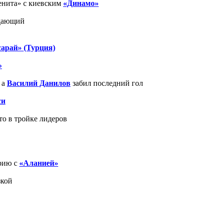
енита» с киевским
«Динамо»
адающий
сарай» (Турция)
»
, а
Василий Данилов
забил последний гол
си
то в тройке лидеров
рию с
«Аланией»
зкой