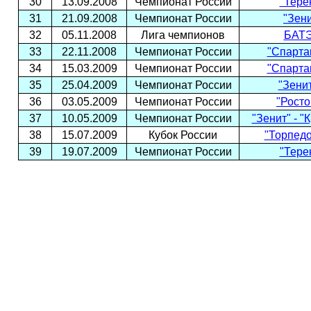
30
13.09.2008
Чемпионат России
"Терек
31
21.09.2008
Чемпионат России
"Зен
32
05.11.2008
Лига чемпионов
БАТЭ
33
22.11.2008
Чемпионат России
"Спартак
34
15.03.2009
Чемпионат России
"Спартак
35
25.04.2009
Чемпионат России
"Зенит
36
03.05.2009
Чемпионат России
"Росто
37
10.05.2009
Чемпионат России
"Зенит" - 
38
15.07.2009
Кубок России
"Торпедо
39
19.07.2009
Чемпионат России
"Терек