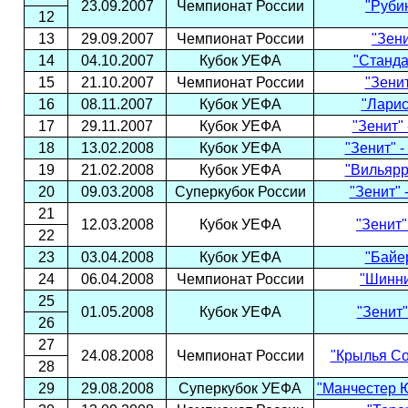
23.09.2007
Чемпионат России
"Рубин
12
13
29.09.2007
Чемпионат России
"Зен
14
04.10.2007
Кубок УЕФА
"Станда
15
21.10.2007
Чемпионат России
"Зенит
16
08.11.2007
Кубок УЕФА
"Ларис
17
29.11.2007
Кубок УЕФА
"Зенит"
18
13.02.2008
Кубок УЕФА
"Зенит" 
19
21.02.2008
Кубок УЕФА
"Вильярр
20
09.03.2008
Суперкубок России
"Зенит" 
21
12.03.2008
Кубок УЕФА
"Зенит"
22
23
03.04.2008
Кубок УЕФА
"Байер
24
06.04.2008
Чемпионат России
"Шинни
25
01.05.2008
Кубок УЕФА
"Зенит"
26
27
24.08.2008
Чемпионат России
"Крылья Со
28
29
29.08.2008
Суперкубок УЕФА
"Манчестер Ю