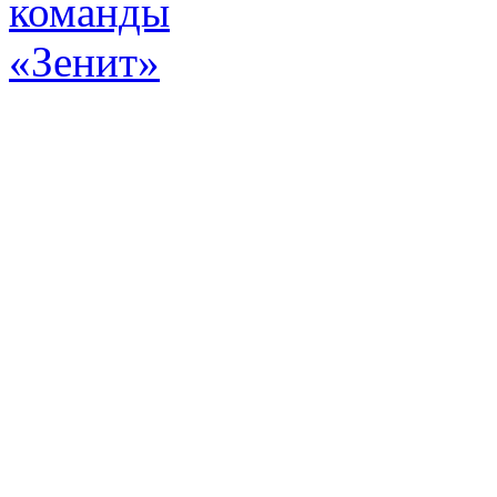
Эт
истор
а