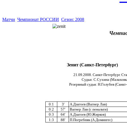
Матчи
Чемпионат РОССИИ
Сезон: 2008
Чемпио
Зенит (Санкт-Петербург)
21.09.2008. Санкт-Петербург. Ст
Судьи: С.Сухина (Малаховка
Резервный судья: Н.Голубев (Санкт
0:1
3'
А.Дзагоев (Вагнер Лав)
0:2
57'
Вагнер Лав (с пенальти)
0:3
64'
А.Дзагоев (Ю.Жирков)
1:3
88'
П.Погребняк (А.Домингес)