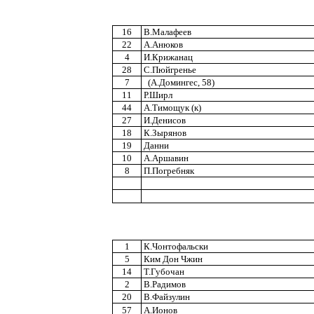
16
В.Малафеев
22
А.Анюков
4
И.Крижанац
28
С.Пюйгренье
7
(А.Домингес, 58)
11
Р.Ширл
44
А.Тимощук (к)
27
И.Денисов
18
К.Зырянов
19
Данни
10
А.Аршавин
8
П.Погребняк
1
К.Чонтофальски
5
Ким Дон Чжин
14
Т.Губочан
2
В.Радимов
20
В.Файзулин
57
А.Ионов