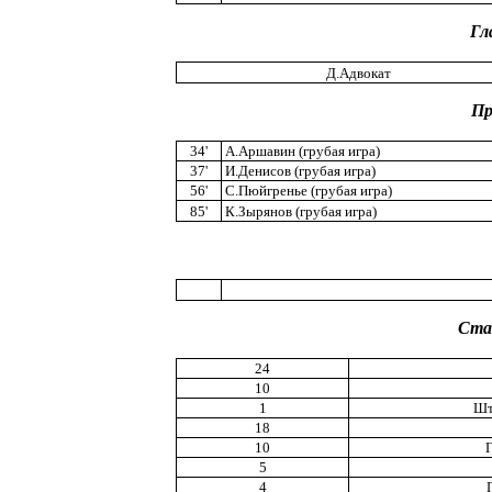
Гл
Д.Адвокат
Пр
34'
А.Аршавин (грубая игра)
37'
И.Денисов (грубая игра)
56'
С.Пюйгренье (грубая игра)
85'
К.Зырянов (грубая игра)
Ста
24
10
1
Шт
18
10
5
4