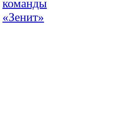
Эт
истор
а