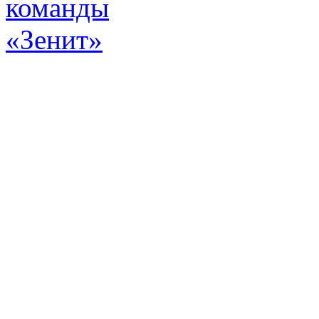
Эт
истор
а