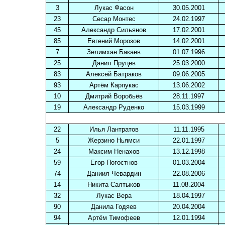
3
Лукас Фасон
30.05.2001
23
Сесар Монтес
24.02.1997
45
Александр Сильянов
17.02.2001
85
Евгений Морозов
14.02.2001
7
Зелимхан Бакаев
01.07.1996
25
Данил Пруцев
25.03.2000
83
Алексей Батраков
09.06.2005
93
Артём Карпукас
13.06.2002
10
Дмитрий Воробьёв
28.11.1997
19
Александр Руденко
15.03.1999
22
Илья Лантратов
11.11.1995
5
Жерзино Ньямси
22.01.1997
24
Максим Ненахов
13.12.1998
59
Егор Погостнов
01.03.2004
74
Даниил Чевардин
22.08.2006
14
Никита Салтыков
11.08.2004
32
Лукас Вера
18.04.1997
90
Данила Годяев
20.04.2004
94
Артём Тимофеев
12.01.1994