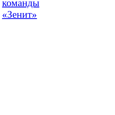
Эт
истор
а