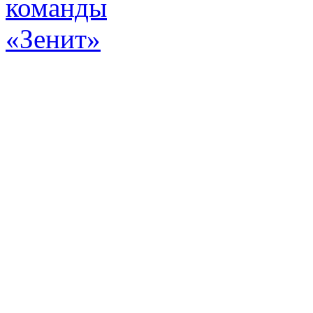
Эт
истор
а