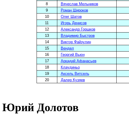
8
Вячеслав Мельников
9
Роман Широков
10
Олег Шатов
11
Игорь Денисов
12
Александр Горшков
13
Владимир Быстров
14
Виктор Файзулин
15
Вендел
16
Георгий Вьюн
17
Аркадий Афанасьев
18
Клаудиньо
19
Аксель Витсель
20
Далер Кузяев
Юрий Долотов