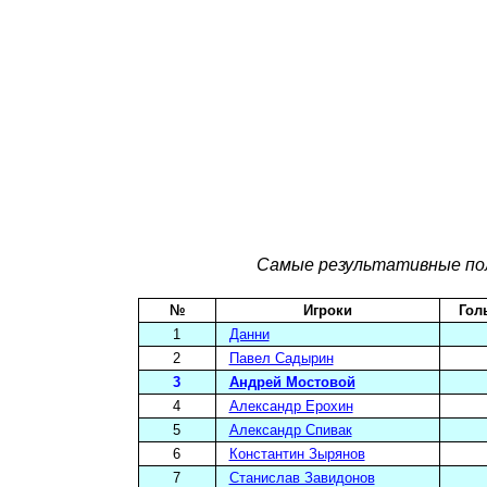
Самые результативные по
№
Игроки
Гол
1
Данни
2
Павел Садырин
3
Андрей Мостовой
4
Александр Ерохин
5
Александр Спивак
6
Константин Зырянов
7
Станислав Завидонов