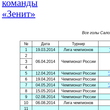
Все голы Сало
№
Дата
Турнир
1
19.03.2014
Лига чемпионов
2
3
06.04.2014
Чемпионат России
4
5
12.04.2014
Чемпионат России
"
6
19.04.2014
Чемпионат России
7
04.05.2014
Чемпионат России
"
8
15.05.2014
Чемпионат России
9
02.08.2014
Чемпионат России
10
06.08.2014
Лига чемпионов
11