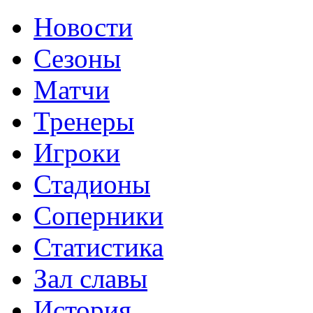
Новости
Сезоны
Матчи
Тренеры
Игроки
Стадионы
Соперники
Статистика
Зал славы
История