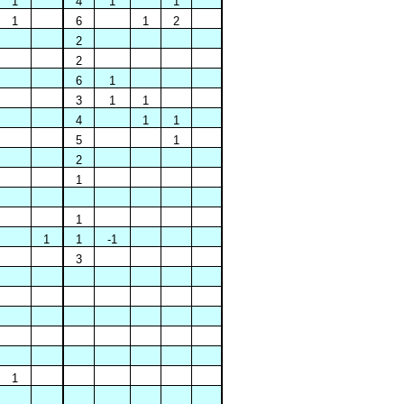
1
4
1
1
1
6
1
2
2
2
6
1
3
1
1
4
1
1
5
1
2
1
1
1
1
-1
3
1