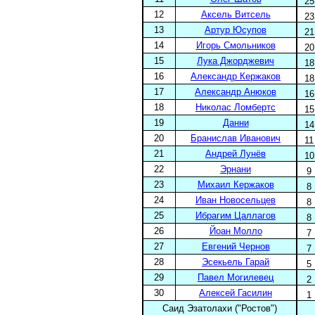
25
12
Аксель Витсель
23
13
Артур Юсупов
21
14
Игорь Смольников
20
15
Лука Джорджевич
18
16
Александр Кержаков
18
17
Александр Анюков
16
18
Николас Ломбертс
15
19
Данни
14
20
Бранислав Иванович
11
21
Андрей Лунёв
10
22
Эрнани
9
23
Михаил Кержаков
8
24
Иван Новосельцев
8
25
Ибрагим Цаллагов
8
26
Йоан Молло
7
27
Евгений Чернов
7
28
Эсекьель Гарай
5
29
Павел Могилевец
2
30
Алексей Гасилин
1
Саид Эзатолахи ("Ростов")