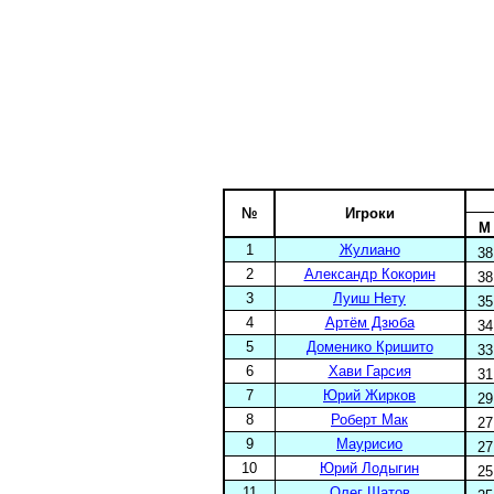
№
Игроки
М
1
Жулиано
38
2
Александр Кокорин
38
3
Луиш Нету
35
4
Артём Дзюба
34
5
Доменико Кришито
33
6
Хави Гарсия
31
7
Юрий Жирков
29
8
Роберт Мак
27
9
Маурисио
27
10
Юрий Лодыгин
25
11
Олег Шатов