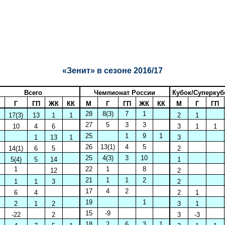
«Зенит» в сезоне 2016/17
Всего
Чемпионат России
Кубок/Суперкуб
Г
ГП
ЖК
КК
М
Г
ГП
ЖК
КК
М
Г
ГП
28
8(3)
7
1
17(3)
13
1
1
2
1
27
5
3
3
10
4
6
3
1
1
25
1
9
1
1
13
1
3
26
13(1)
4
5
14(1)
6
5
2
25
4(3)
3
10
5(4)
5
14
1
1
22
1
8
12
2
21
1
1
2
1
1
3
2
17
4
2
6
4
2
1
19
1
2
1
2
3
1
15
-9
-22
2
3
-3
18
2
6
3
1