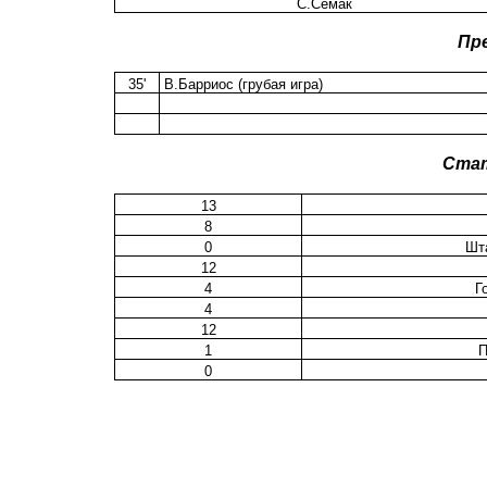
С.Семак
Пр
35'
В.Барриос (грубая игра)
Ста
13
8
0
Шт
12
4
Г
4
12
1
П
0