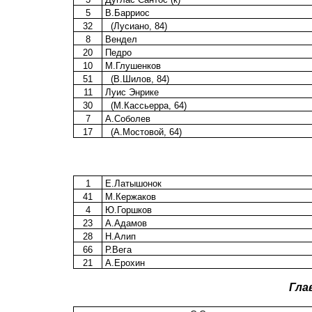
5
В.Барриос
32
(Лусиано, 84)
8
Вендел
20
Педро
10
М.Глушенков
51
(В.Шилов, 84)
11
Луис Энрике
30
(М.Кассьерра, 64)
7
А.Соболев
17
(А.Мостовой, 64)
1
Е.Латышонок
41
М.Кержаков
4
Ю.Горшков
23
А.Адамов
28
Н.Алип
66
Р.Вега
21
А.Ерохин
Гла