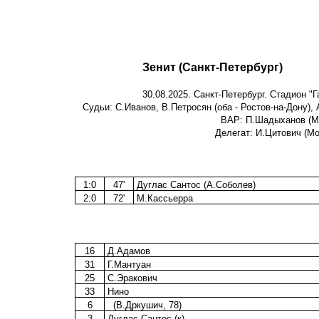
Зенит (Санкт-Петербург)
30.08.2025. Санкт-Петербург. Стадион "
Судьи: С.Иванов, В.Петросян (оба - Ростов-на-Дону),
ВАР: П.Шадыханов (Мо
Делегат: И.Цитович (Мо
1:0
47'
Дуглас Сантос (А.Соболев)
2:0
72'
М.Кассьерра
16
Д.Адамов
31
Г.Мантуан
25
С.Эракович
33
Нино
6
(В.Дркушич, 78)
3
Дуглас Сантос (к)