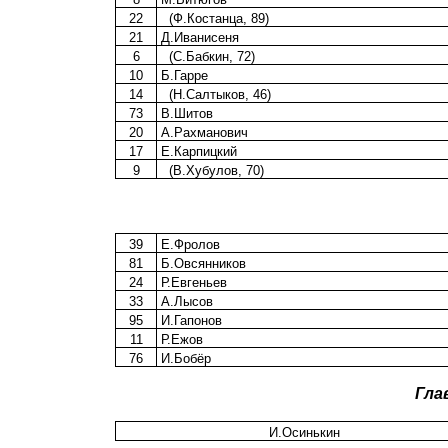
22
(Ф.Костанца, 89)
21
Д.Иванисеня
6
(С.Бабкин, 72)
10
Б.Гарре
14
(Н.Салтыков, 46)
73
В.Шитов
20
А.Рахманович
17
Е.Карпицкий
9
(В.Хубулов, 70)
39
Е.Фролов
81
Б.Овсянников
24
Р.Евгеньев
33
А.Лысов
95
И.Гапонов
11
Р.Ежов
76
И.Бобёр
Гла
И.Осинькин