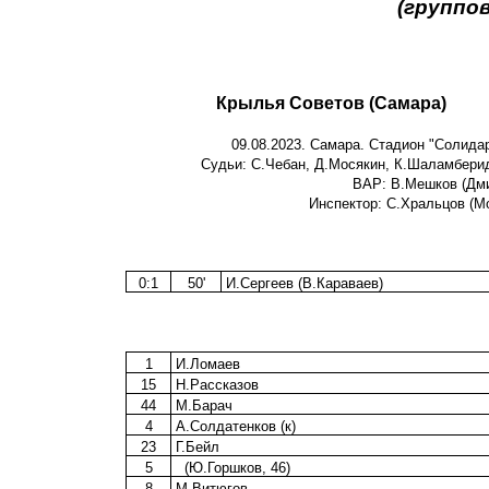
(группов
Крылья Советов (Самара)
09.08.2023. Самара. Стадион "Солидар
Судьи: С.Чебан, Д.Мосякин, К.Шаламберидз
ВАР: В.Мешков (Дми
Инспектор: С.Хральцов (Мо
0:1
50'
И.Сергеев (В.Караваев)
1
И.Ломаев
15
Н.Рассказов
44
М.Барач
4
А.Солдатенков (к)
23
Г.Бейл
5
(Ю.Горшков, 46)
8
М.Витюгов