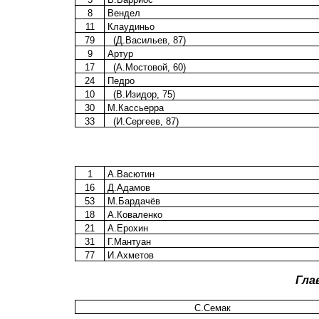
8
Вендел
11
Клаудиньо
79
(Д.Васильев, 87)
9
Артур
17
(А.Мостовой, 60)
24
Педро
10
(В.Изидор, 75)
30
М.Кассьерра
33
(И.Сергеев, 87)
1
А.Васютин
16
Д.Адамов
53
М.Бардачёв
18
А.Коваленко
21
А.Ерохин
31
Г.Мантуан
77
И.Ахметов
Гла
С.Семак