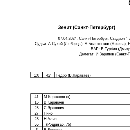
Зенит (Санкт-Петербург)
07.04.2024. Санкт-Петербург. Стадион "
Судьи: А.Сухой (Люберцы), А.Болотенков (Москва), Н
ВАР: Е.Турбин (Дмитр
Делегат: И.Зарипов (Санкт-П
1:0
42'
Педро (В.Караваев)
41
М.Кержаков (к)
15
В.Караваев
25
С.Эракович
27
Нино
28
Н.Алип
55
(Родригао, 75)
5
В.Барриос