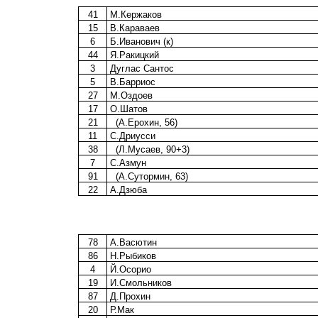
41
М.Кержаков
15
В.Караваев
6
Б.Иванович (к)
44
Я.Ракицкий
3
Дуглас Сантос
5
В.Барриос
27
М.Оздоев
17
О.Шатов
21
(А.Ерохин, 56)
11
С.Дриусси
38
(Л.Мусаев, 90+3)
7
С.Азмун
91
(А.Сутормин, 63)
22
А.Дзюба
78
А.Васютин
86
Н.Рыбиков
4
Й.Осорио
19
И.Смольников
87
Д.Прохин
20
Р.Мак