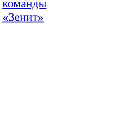
Эт
истор
а