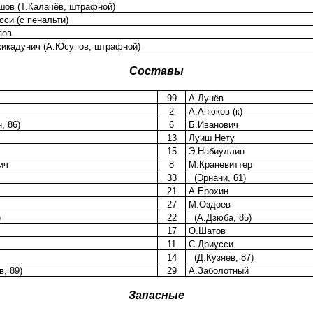
шов (Т.Калачёв, штрафной)
си (с пенальти)
пов
икадунич (А.Юсупов, штрафной)
Составы
99
А.Лунёв
2
А.Анюков (к)
, 86)
6
Б.Иванович
13
Луиш Нету
15
Э.Набиуллин
ич
8
М.Краневиттер
33
(Эрнани, 61)
21
А.Ерохин
27
М.Оздоев
)
22
(А.Дзюба, 85)
17
О.Шатов
11
С.Дриусси
14
(Д.Кузяев, 87)
, 89)
29
А.Заболотный
Запасные