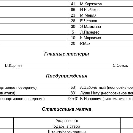
41
М.Кержаков
86
Н.Рыбиков
23
М.Мевля
28
Е.Чернов
30
Э.Маммана
5
Л.Паредес
10
К.Маркизио
н
20
Р.Мак
Главные тренеры
В.Карпин
С.Семак
Предупреждения
ортивное поведение)
68'
А.Заболотный (неспортивное
в атаки)
83'
Луиш Нету (неспортивное по
неспортивное поведение)
90+3'
Б.Иванович (систематическо
Статистика матча
Удары всего
Удары в створ
Штанги/перекладины