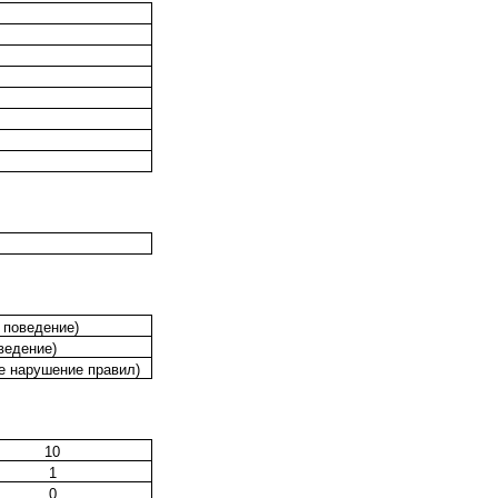
 поведение)
ведение)
е нарушение правил)
10
1
0