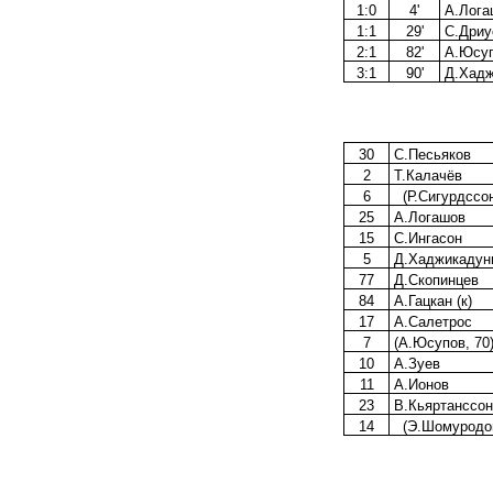
1:0
4'
А.Лога
1:1
29'
С.Дриус
2:1
82'
А.Юсу
3:1
90'
Д.Хадж
30
С.Песьяков
2
Т.Калачёв
6
(Р.Сигурдссон
25
А.Логашов
15
С.Ингасон
5
Д.Хаджикадун
77
Д.Скопинцев
84
А.Гацкан (к)
17
А.Салетрос
7
(А.Юсупов, 70
10
А.Зуев
11
А.Ионов
23
В.Кьяртанссон
14
(Э.Шомуродов