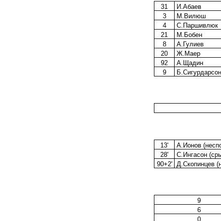
31
И.Абаев
3
М.Вилюш
4
С.Паршивлюк
21
М.Бобен
8
А.Гулиев
20
Ж.Маер
92
А.Щадин
9
Б.Сигурдарсо
13'
А.Ионов (несп
28'
С.Ингасон (сры
90+2'
Д.Скопинцев (
9
6
0