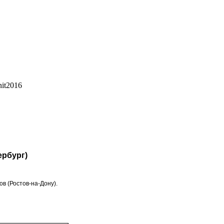
ербург)
.
в (Ростов-на-Дону).