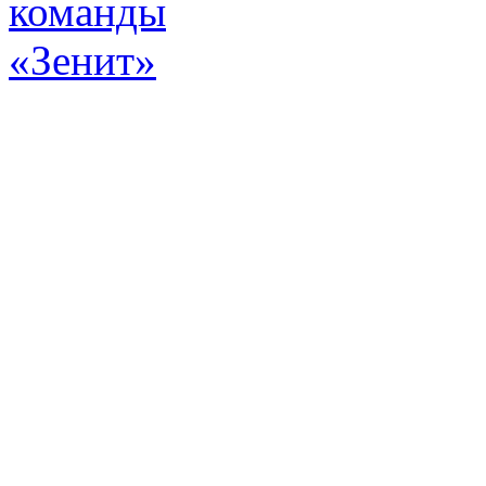
Эт
истор
а