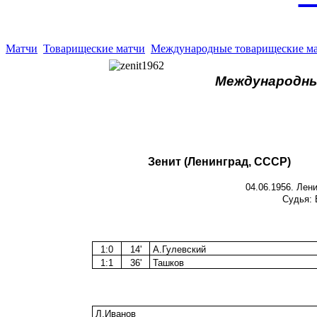
Матчи
Товарищеские матчи
Международные товарищеские м
Международн
Зенит (Ленинград, СССР)
04.06.1956. Лен
Судья: 
1:0
14'
А.Гулевский
1:1
36'
Ташков
Л.Иванов