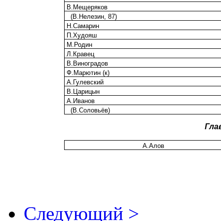
В.Мещеряков
(В.Нелезин, 87)
Н.Самарин
П.Худояш
М.Родин
Л.Кравец
В.Виноградов
Ф.Марютин (к)
А.Гулевский
В.Царицын
А.Иванов
(В.Соловьёв)
Гла
А.Алов
Следующий >