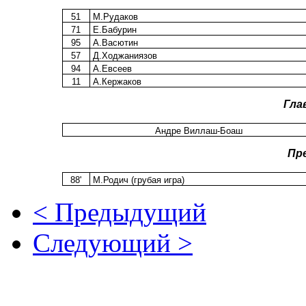
51
М.Рудаков
71
Е.Бабурин
95
А.Васютин
57
Д.Ходжаниязов
94
А.Евсеев
11
А.Кержаков
Гла
Андре Виллаш-Боаш
Пр
88'
М.Родич (грубая игра)
< Предыдущий
Следующий >