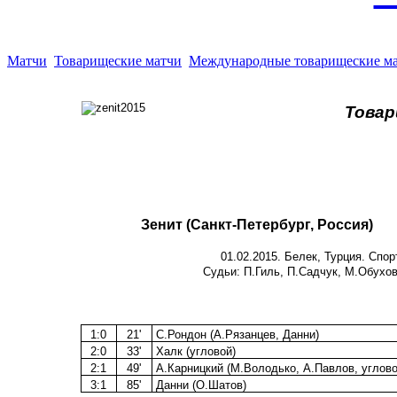
Матчи
Товарищеские матчи
Международные товарищеские м
Това
Зенит (Санкт-Петербург, Россия)
01.02.2015. Белек, Турция. Спо
Судьи: П.Гиль, П.Садчук, М.Обухов
1:0
21'
С.Рондон (А.Рязанцев, Данни)
2:0
33'
Халк (угловой)
2:1
49'
А.Карницкий (М.Володько, А.Павлов, углово
3:1
85'
Данни (О.Шатов)