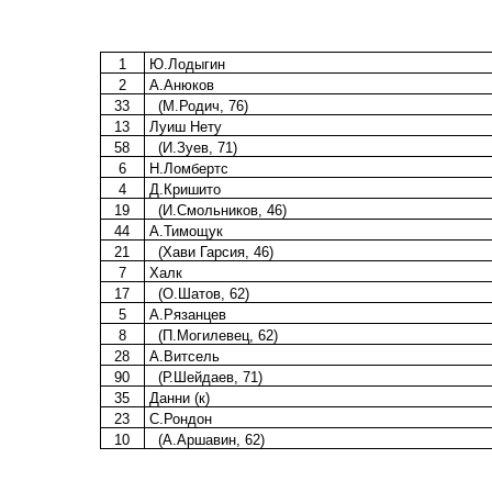
1
Ю.Лодыгин
2
А.Анюков
33
(М.Родич, 76)
13
Луиш Нету
58
(И.Зуев, 71)
6
Н.Ломбертс
4
Д.Кришито
19
(И.Смольников, 46)
44
А.Тимощук
21
(Хави Гарсия, 46)
7
Халк
17
(О.Шатов, 62)
5
А.Рязанцев
8
(П.Могилевец, 62)
28
А.Витсель
90
(Р.Шейдаев, 71)
35
Данни (к)
23
С.Рондон
10
(А.Аршавин, 62)