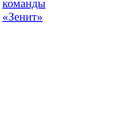
Эт
истор
а