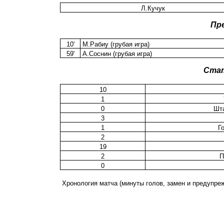
Л.Кучук
Пр
10'
М.Рабиу (грубая игра)
59'
А.Соснин (грубая игра)
Ста
10
1
0
Шта
3
1
Г
2
19
2
П
0
Хронология матча (минуты голов, замен и предупре