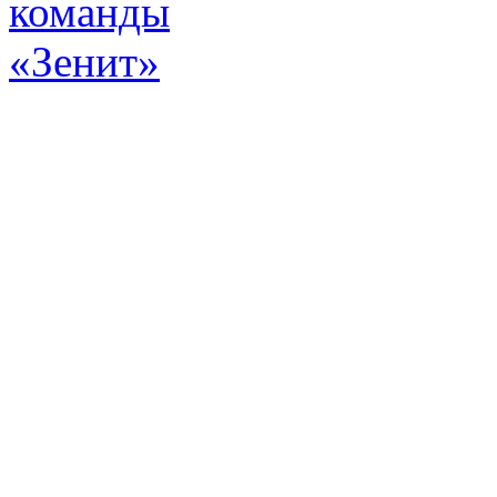
Эт
истор
а