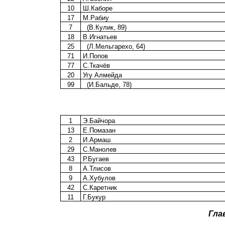
10
Ш.Каборе
17
М.Рабиу
7
(В.Кулик, 89)
18
В.Игнатьев
25
(Л.Мельгарехо, 64)
71
И.Попов
77
С.Ткачёв
20
Угу Алмейда
99
(И.Бальде, 78)
1
Э.Байчора
13
Е.Помазан
2
И.Армаш
29
С.Манолев
43
Р.Бугаев
8
А.Тлисов
9
А.Хубулов
42
С.Каретник
11
Г.Букур
Гла