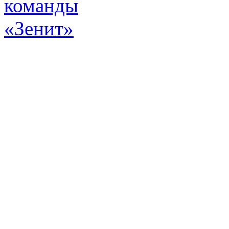
Эт
истор
а