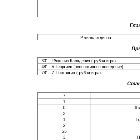
Гла
Р.Билялетдинов
Пр
30'
Гёкдениз Карадениз (грубая игра)
48'
Б.Георгиев (неспортивное поведение)
78'
И.Портнягин (грубая игра)
Ста
7
1
0
Шта
3
1
Г
2
25
3
П