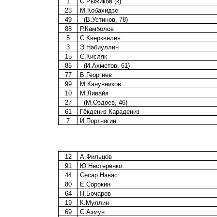
1
С.Рыжиков (к)
23
М.Кобахидзе
49
(В.Устинов, 78)
88
Р.Камболов
5
С.Кверквелия
3
Э.Набиуллин
15
С.Кисляк
85
(И.Ахметов, 61)
77
Б.Георгиев
99
М.Канунников
10
М.Ливайя
27
(М.Оздоев, 46)
61
Гёкдениз Карадениз
7
И.Портнягин
12
А.Фильцов
91
Ю.Нестеренко
44
Сесар Навас
80
Е.Сорокин
64
Н.Бочаров
19
К.Муллин
69
С.Азмун