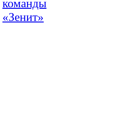
Эт
истор
а