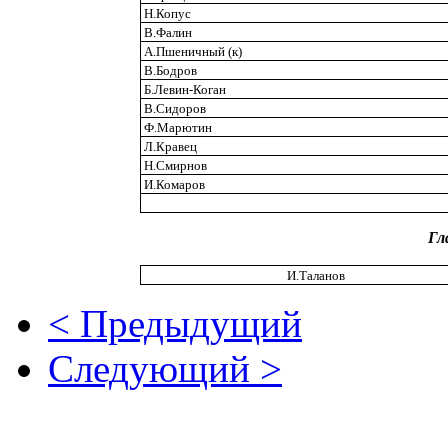
Н.Копус
В.Фалин
А.Пшеничный (к)
В.Бодров
Б.Левин-Коган
В.Сидоров
Ф.Марютин
Л.Кравец
Н.Смирнов
И.Комаров
Гл
И.Таланов
< Предыдущий
Следующий >