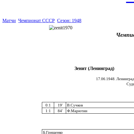
Матчи
Чемпионат СССР
Сезон: 1948
Чемпи
Зенит (Ленинград)
17.06.1948. Ленинград
Судь
0:1
19'
В.Сучков
1:1
84'
Ф.Марютин
Б.Грищенко