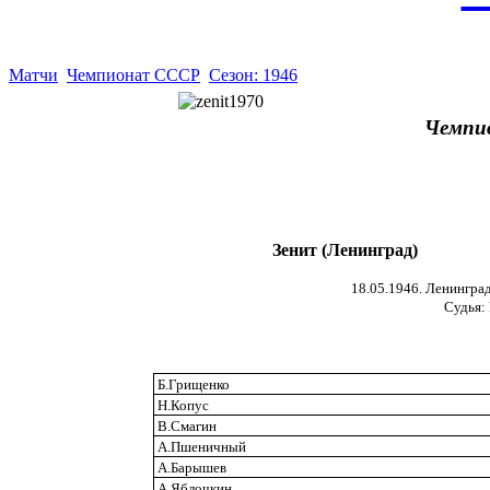
Матчи
Чемпионат СССР
Сезон: 1946
Чемпи
Зенит (Ленинград)
18.05.1946. Ленинград
Судья:
Б.Грищенко
Н.Копус
В.Смагин
А.Пшеничный
А.Барышев
А.Яблочкин