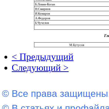
Б.Левин-Коган
Н.Смирнов
И.Комаров
А.Федоров
Б.Чучелов
Гл
М.Бутусов
< Предыдущий
Следующий >
© Все права защищены
© В статьях и профайла