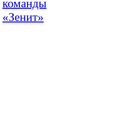
Эт
истор
а