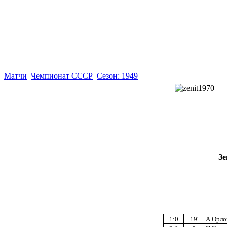
Матчи
Чемпионат СССР
Сезон: 1949
Зе
1:0
19'
А.Орло