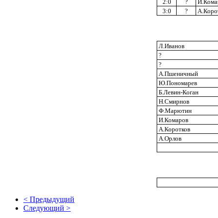
2:0
?
И.Кома
3:0
?
А.Коро
Л.Иванов
?
?
А.Пшеничный
Ю.Пономарев
Б.Левин-Коган
Н.Смирнов
Ф.Марютин
И.Комаров
А.Коротков
А.Орлов
< Предыдущий
Следующий >