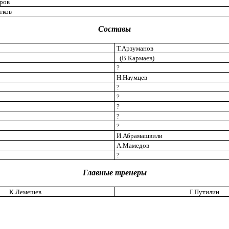
ров
тков
Составы
Т.Арзуманов
(В.Кармаев)
?
Н.Наумцев
?
?
?
?
?
И.Абрамашвили
А.Мамедов
?
Главные тренеры
К.Лемешев
Г.Путилин