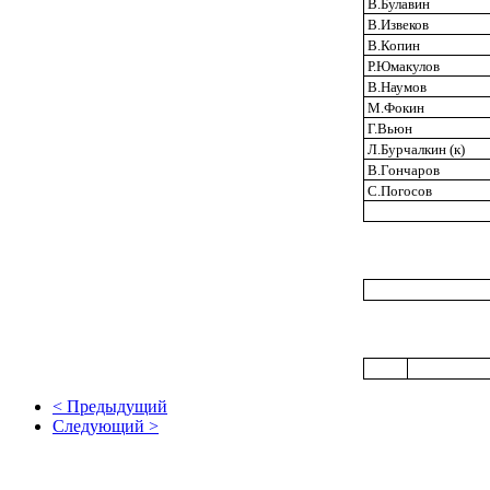
В.Булавин
В.Извеков
В.Копин
Р.Юмакулов
В.Наумов
М.Фокин
Г.Вьюн
Л.Бурчалкин (к)
В.Гончаров
С.Погосов
< Предыдущий
Следующий >