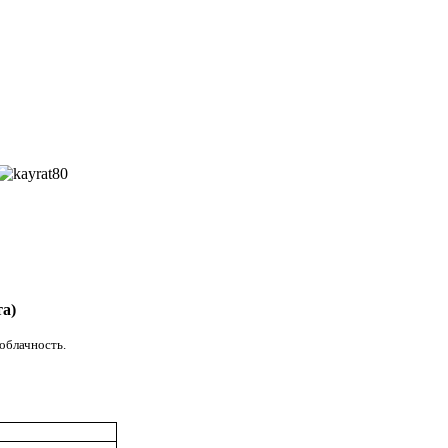
а)
облачность.