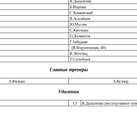
В.Дышленко
Б.Ищенко
С.Каминский
В.Асылбаев
Ю.Мусин
С.Квочкин
О.Долматов
Г.Забудько
(В.Ворончихин, 46)
В.Абгольц
Т.Сегизбаев
Главные тренеры
А.Фальян
А.Келлер
Удаления
13'
В.Дышленко (неспортивное пов