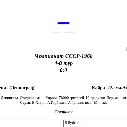
9
августа
архив
Чемпионат СССР-1968
4-й тур
0:0
енит (Ленинград)
Кайрат (Алма-Ат
. Ленинград. Стадион имени Кирова. 78000 зрителей. 10 градусов. Переменная 
Cудьи: В.Ходин, А.Горбылев, А.Гришин (все - Минск).
Составы
В.Бубенец