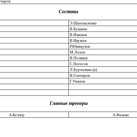
чаров
Составы
Э.Шаповаленко
В.Булавин
В.Извеков
В.Наумов
Р.Юмакулов
М.Лохов
В.Поляков
С.Погосов
Л.Бурчалкин (к)
В.Гончаров
Г.Унанов
Главные тренеры
А.Келлер
А.Фальян