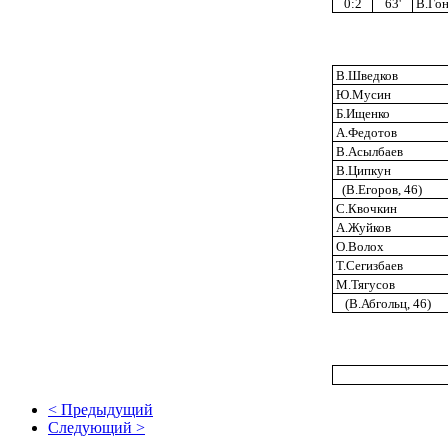
0:2
63'
В.Гон
В.Шведков
Ю.Мусин
Б.Ищенко
А.Федотов
В.Асылбаев
В.Ципкун
(В.Егоров, 46)
С.Квочкин
А.Жуйков
О.Волох
Т.Сегизбаев
М.Тягусов
(В.Абгольц, 46)
< Предыдущий
Следующий >