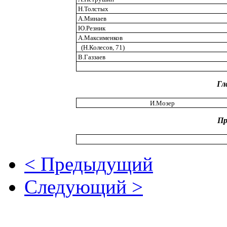
Н.Толстых
А.Минаев
Ю.Резник
А.Максименков
(Н.Колесов, 71)
В.Газзаев
Гл
И.Мозер
Пр
< Предыдущий
Следующий >