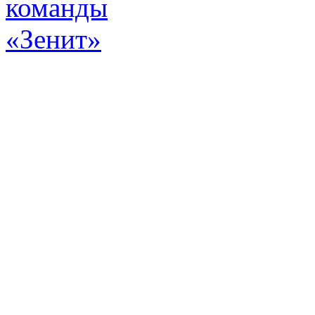
Эт
истор
а