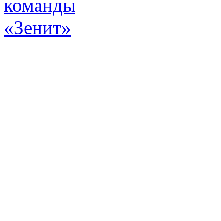
Эт
истор
а