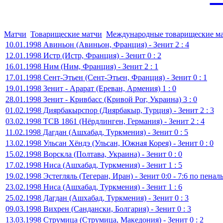
Матчи
Товарищеские матчи
Международные товарищеские м
10.01.1998 Авиньон (Авиньон, Франция) - Зенит 2 : 4
12.01.1998 Истр (Истр, Франция) - Зенит 0 : 2
16.01.1998 Ним (Ним, Франция) - Зенит 2 : 1
17.01.1998 Сент-Этьен (Сент-Этьен, Франция) - Зенит 0 : 1
19.01.1998 Зенит - Арарат (Ереван, Армения) 1 : 0
28.01.1998 Зенит - Кривбасс (Кривой Рог, Украина) 3 : 0
01.02.1998 Диярбакырспор (Диярбакыр, Турция) - Зенит 2 : 3
03.02.1998 ТСВ 1861 (Нёрдлинген, Германия) - Зенит 2 : 4
11.02.1998 Дагдан (Ашхабад, Туркмения) - Зенит 0 : 5
13.02.1998 Ульсан Хёндэ (Ульсан, Южная Корея) - Зенит 0 : 0
15.02.1998 Ворскла (Полтава, Украина) - Зенит 0 : 0
17.02.1998 Ниса (Ашхабад, Туркмения) - Зенит 1 : 5
19.02.1998 Эстегляль (Тегеран, Иран) - Зенит 0:0 - 7:6 по пенал
23.02.1998 Ниса (Ашхабад, Туркмения) - Зенит 1 : 6
25.02.1998 Дагдан (Ашхабад, Туркмения) - Зенит 0 : 3
09.03.1998 Вихрен (Сандански, Болгария) - Зенит 0 : 3
13.03.1998 Струмица (Струмица, Македония) - Зенит 0 : 2