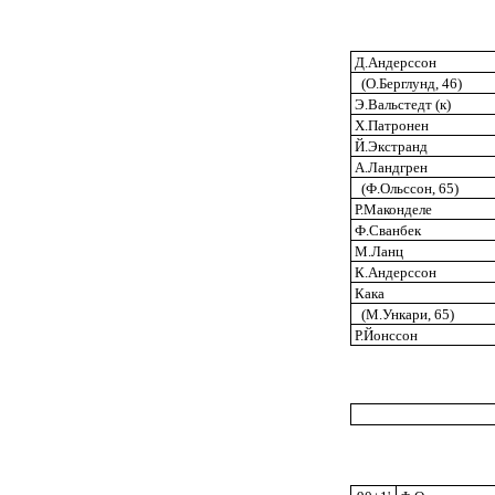
Д.Андерссон
(О.Берглунд, 46)
Э.Вальстедт (к)
Х.Патронен
Й.Экстранд
А.Ландгрен
(Ф.Ольссон, 65)
Р.Маконделе
Ф.Сванбек
М.Ланц
К.Андерссон
Кака
(М.Ункари, 65)
Р.Йонссон