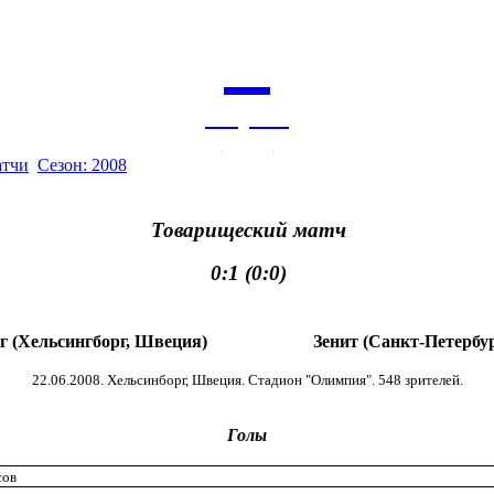
5
августа
архив
атчи
Сезон: 2008
Товарищеский матч
0:1 (0:0)
г (Хельсингборг, Швеция)
Зенит (Санкт-Петербур
22.06.2008. Хельсинборг, Швеция. Стадион "Олимпия". 548 зрителей.
Голы
сов