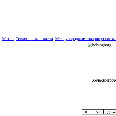
Матчи
Товарищеские матчи
Международные товарищеские м
Хельсингбор
0:1
50'
И.Дени