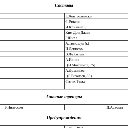
Составы
К.Чонтофальски
Ф.Риксен
И.Крижанац
Ким Дон Джин
Р.Ширл
А.Тимощук (к)
И.Денисов
В.Файзулин
А.Ионов
(И.Максимов, 75)
А.Домингес
(Р.Гиголаев, 88)
Фатих Текке
Главные тренеры
Б.Нильссон
Д.Адвокат
Предупреждения