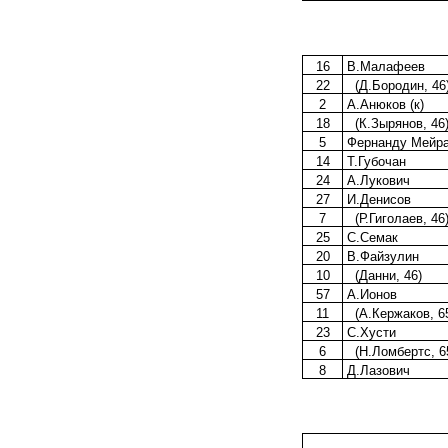
16
В.Малафеев
22
(Д.Бородин, 46
2
А.Анюков (к)
18
(К.Зырянов, 46
5
Фернанду Мейр
14
Т.Губочан
24
А.Лукович
27
И.Денисов
7
(Р.Гиголаев, 46
25
С.Семак
20
В.Файзулин
10
(Данни, 46)
57
А.Ионов
11
(А.Кержаков, 6
23
С.Хусти
6
(Н.Ломбертс, 6
8
Д.Лазович