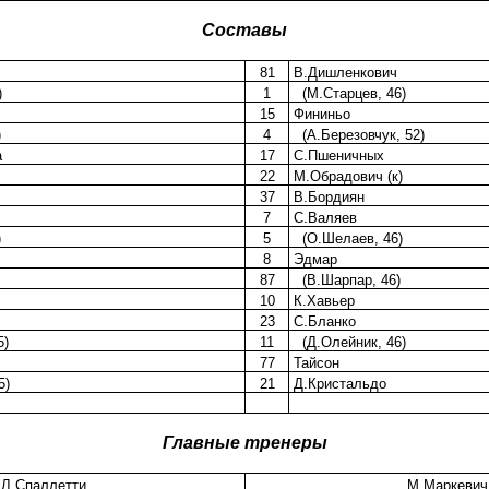
Составы
81
В.Дишленкович
)
1
(М.Старцев, 46)
15
Фининьо
)
4
(А.Березовчук, 52)
а
17
С.Пшеничных
22
М.Обрадович (к)
37
В.Бордиян
7
С.Валяев
)
5
(О.Шелаев, 46)
8
Эдмар
87
(В.Шарпар, 46)
10
К.Хавьер
23
С.Бланко
5)
11
(Д.Олейник, 46)
77
Тайсон
5)
21
Д.Кристальдо
Главные тренеры
Л.Спаллетти
М.Маркевич