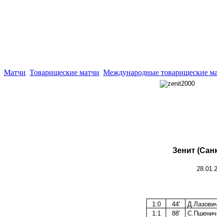
Матчи
Товарищеские матчи
Международные товарищеские м
Зенит (Сан
28.01.
1:0
44'
Д.Лазович
1:1
88'
С.Пшенич