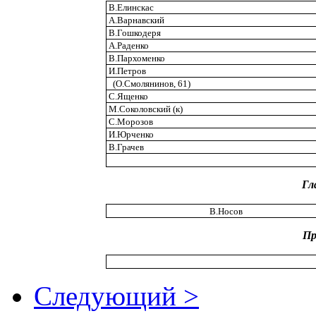
В.Елинскас
А.Варнавский
В.Гошкодеря
А.Раденко
В.Пархоменко
И.Петров
(О.Смолянинов, 61)
С.Ященко
М.Соколовский (к)
С.Морозов
И.Юрченко
В.Грачев
Гл
В.Носов
Пр
Следующий >