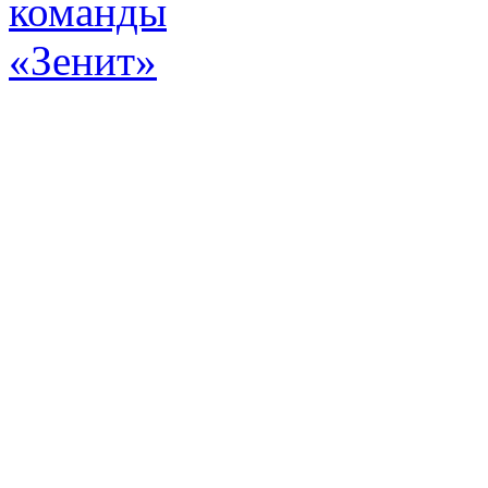
Эт
истор
а