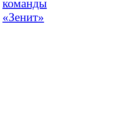
Эт
истор
а