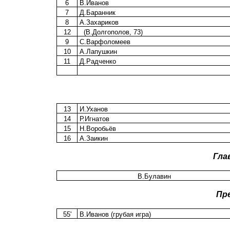
6
В.Иванов
7
Д.Баранник
8
А.Захариков
12
(В.Долгополов, 73)
9
С.Варфоломеев
10
А.Лапушкин
11
Д.Радченко
13
И.Уханов
14
Р.Игнатов
15
Н.Воробьёв
16
А.Заикин
Гла
В.Булавин
Пр
55'
В.Иванов (грубая игра)