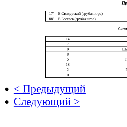
Пр
17'
В.Свидерский (грубая игра)
88'
В.Бестаев (грубая игра)
Ста
14
7
0
Шт
8
5
18
2
0
< Предыдущий
Следующий >