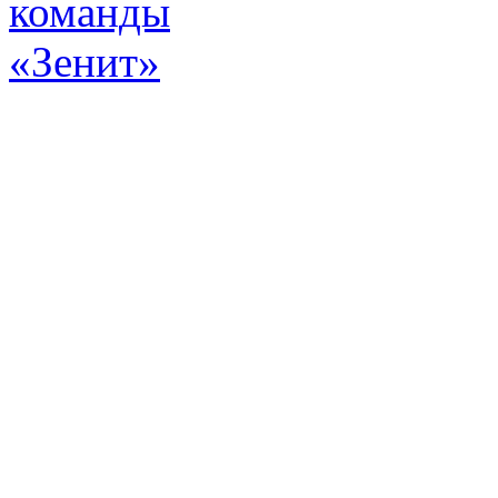
Эт
истор
а