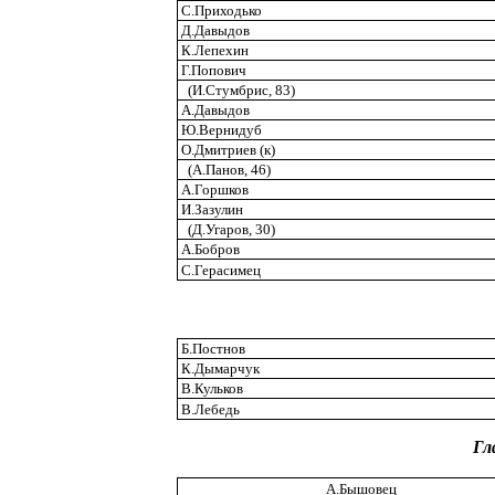
С.Приходько
Д.Давыдов
К.Лепехин
Г.Попович
(И.Стумбрис, 83)
А.Давыдов
Ю.Вернидуб
О.Дмитриев (к)
(А.Панов, 46)
А.Горшков
И.Зазулин
(Д.Угаров, 30)
А.Бобров
С.Герасимец
Б.Постнов
К.Дымарчук
В.Кульков
В.Лебедь
Гл
А.Бышовец