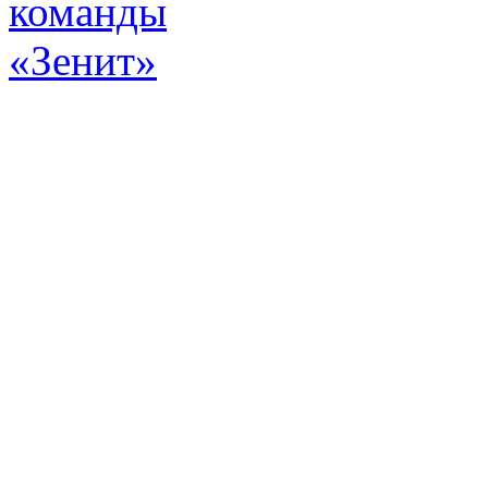
Эт
истор
а