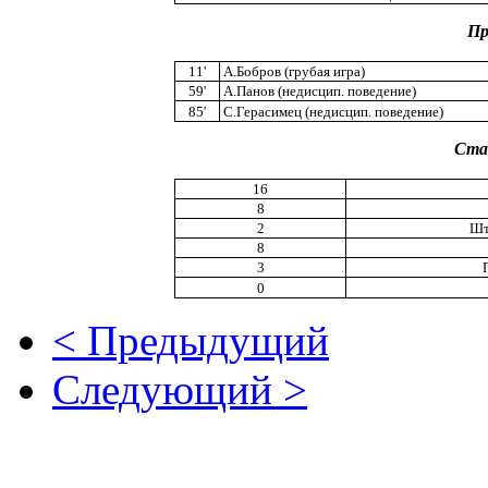
Пр
11'
А.Бобров (грубая игра)
59'
А.Панов (недисцип. поведение)
85'
С.Герасимец (недисцип. поведение)
Ста
16
8
2
Шт
8
3
0
< Предыдущий
Следующий >