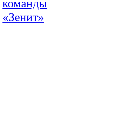
Эт
истор
а