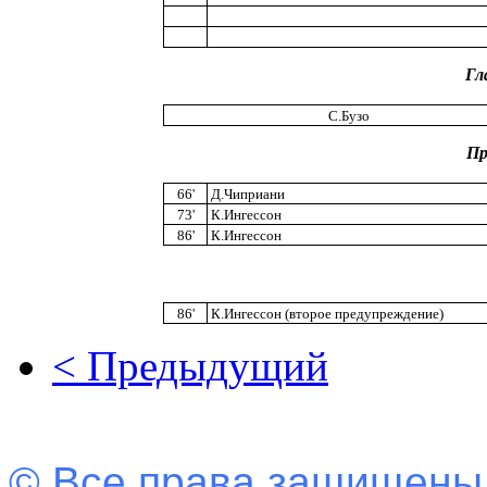
Гл
С.Бузо
Пр
66'
Д.Чиприани
73'
К.Ингессон
86'
К.Ингессон
86'
К.Ингессон (второе предупреждение)
< Предыдущий
© Все права защищены