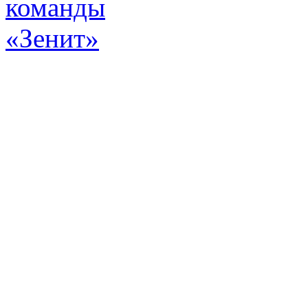
Эт
истор
а