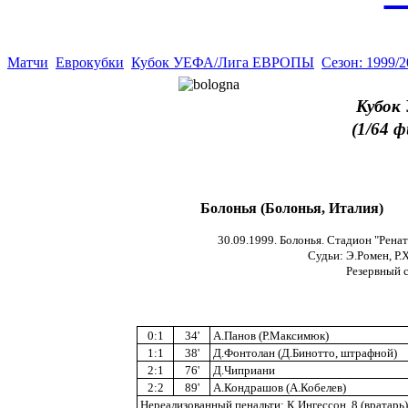
Матчи
Еврокубки
Кубок УЕФА/Лига ЕВРОПЫ
Сезон: 1999/
Кубок
(1/64 
Болонья (Болонья, Италия)
30.09.1999. Болонья. Стадион "Ренат
Судьи: Э.Ромен, Р.Х
Резервный с
0:1
34'
А.Панов (Р.Максимюк)
1:1
38'
Д.Фонтолан (Д.Бинотто, штрафной)
2:1
76'
Д.Чиприани
2:2
89'
А.Кондрашов (А.Кобелев)
Нереализованный пенальти: К.Ингессон, 8 (вратарь)