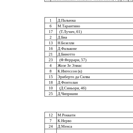
1
Д.Пальюка
6
М.Тарантино
17
(Т.Лучич, 61)
2
Д.Биа
13
Н.Бозелли
16
Д.Фальконе
21
Д.Бинотто
23
(Ф.Феррари, 57)
4
Жозе Зе Элиас
8
К.Ингессон (к)
15
Эриберто да Силва
18
Д.Фонтолан
10
(Д.Синьори, 46)
25
Д.Чиприани
12
М.Роккати
7
К.Нерво
24
Д.Менса