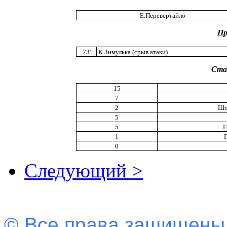
Е.Перевертайло
Пр
73'
К.Зимулька (срыв атаки)
Ста
15
7
2
Шт
5
5
Г
1
0
Следующий >
© Все права защищены