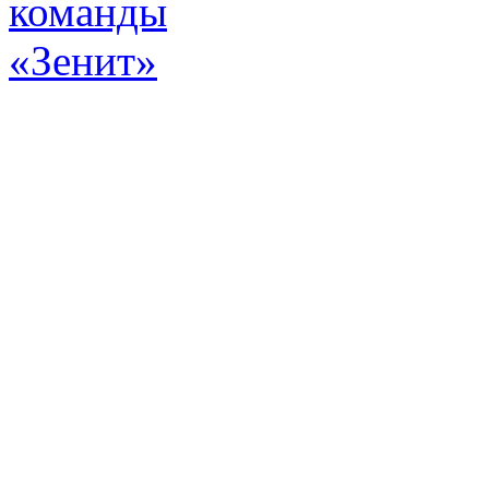
Эт
истор
а