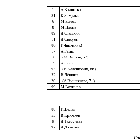
1
А.Колинько
81
К.Зимулька
6
М.Рытов
8
М.Плопа
89
Д.Стоцкий
11
Д.Сысуев
86
Г.Чиркин (к)
17
А.Гацко
10
(М.Волков, 57)
7
А.Зюзинс
93
(В.Каленкович, 86)
32
В.Лёвшин
20
(А.Вишняковс, 71)
99
М.Вотинов
88
Г.Шелия
55
В.Крючков
9
Д.Ткебучава
92
Д.Джатиев
Гл