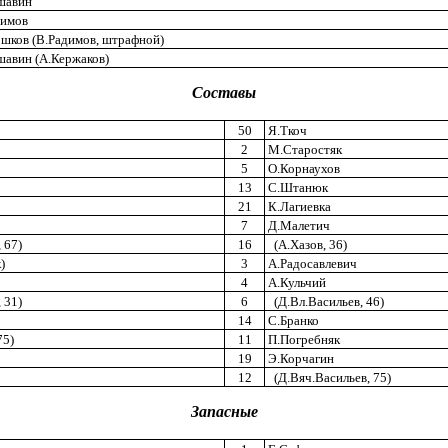
шавин
имов
шков (В.Радимов, штрафной)
авин (А.Кержаков)
Составы
50
Я.Ткоч
2
М.Старостяк
5
О.Корнаухов
13
С.Штанюк
21
К.Лагиевка
7
Д.Малетич
 67)
16
(А.Хазов, 36)
)
3
А.Радосавлевич
4
А.Кульчий
 31)
6
(Д.Вл.Васильев, 46)
14
С.Бранко
75)
11
П.Погребняк
19
Э.Корчагин
12
(Д.Вяч.Васильев, 75)
Запасные