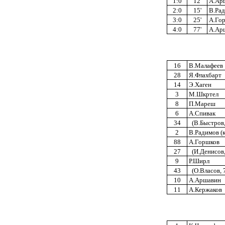
1:0
12'
А.Ар
2:0
15'
В.Рад
3:0
25'
А.Гор
4:0
77'
А.Арш
16
В.Малафеев
28
Я.Флахбарт
14
Э.Хаген
3
М.Шкртел
8
П.Мареш
6
А.Спивак
34
(В.Быстров,
2
В.Радимов (к
88
А.Горшков
27
(И.Денисов,
9
Р.Ширл
43
(О.Власов, 
10
А.Аршавин
11
А.Кержаков