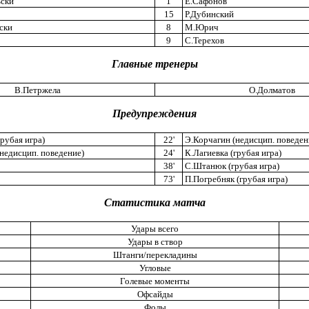
ски
1
Е.Сафонов
15
Р.Дубинский
ски
8
М.Юрич
9
С.Терехов
Главные тренеры
В.Петржела
О.Долматов
Предупреждения
рубая игра)
22'
Э.Корчагин (недисцип. поведен
недисцип. поведение)
24'
К.Лагиевка (грубая игра)
38'
С.Штанюк (грубая игра)
73'
П.Погребняк (грубая игра)
Статистика матча
Удары всего
Удары в створ
Штанги/перекладины
Угловые
Голевые моменты
Офсайды
Фолы