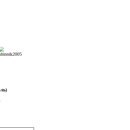
ль)
.