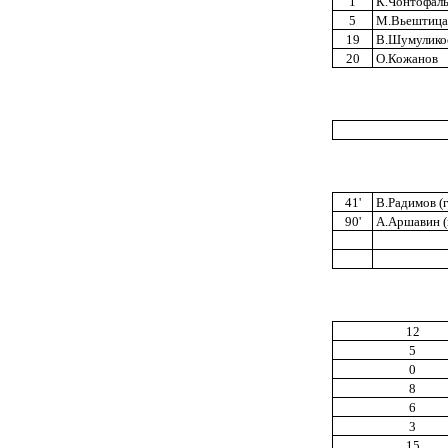
1
К.Чонтофаль
5
М.Вьештица
19
В.Шумулико
20
О.Кожанов
41'
В.Радимов (г
90'
А.Аршавин (
12
5
0
8
6
3
15