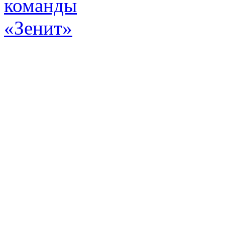
Эт
истор
а