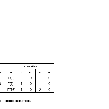
Еврокубки
к
м
г
гп
жк
кк
1
10(9)
0
0
1
0
0
7(7)
1
0
1
0
1
17(16)
1
0
2
0
кк" - красные карточки