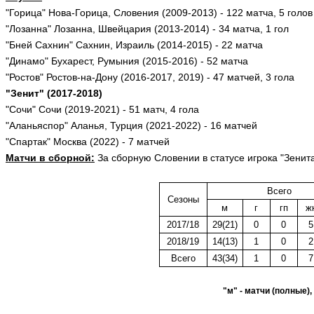
"Горица" Нова-Горица, Словения (2009-2013) - 122 матча, 5 голов
"Лозанна" Лозанна, Швейцария (2013-2014) - 34 матча, 1 гол
"Бней Сахнин" Сахнин, Израиль (2014-2015) - 22 матча
"Динамо" Бухарест, Румыния (2015-2016) - 52 матча
"Ростов" Ростов-на-Дону (2016-2017, 2019) - 47 матчей, 3 гола
"Зенит" (2017-2018)
"Сочи" Сочи (2019-2021) - 51 матч, 4 гола
"Аланьяспор" Аланья, Турция (2021-2022) - 16 матчей
"Спартак" Москва (2022) - 7 матчей
Матчи в сборной:
За сборную Словении в статусе игрока "Зенит
Всего
Сезоны
м
г
гп
ж
2017/18
29(21)
0
0
5
2018/19
14(13)
1
0
2
Всего
43(34)
1
0
7
"м" - матчи (полные),