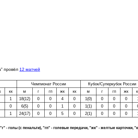
а" провёл
12 матчей
Чемпионат России
Кубок/Суперкубок России
к
кк
м
г
гп
жк
кк
м
г
гп
жк
к
1
18(12)
0
0
4
0
1(0)
0
0
0
0
6(5)
0
0
1
0
1(1)
0
0
0
1
24(17)
0
0
5
0
2(1)
0
0
0
 "г" - голы (с пенальти), "гп" - голевые передачи, "жк" - желтые карточки, "