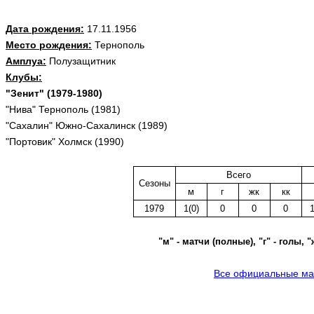
Дата рождения:
17.11.1956
Место рождения:
Тернополь
Амплуа:
Полузащитник
Клубы:
"Зенит" (1979-1980)
"Нива" Тернополь (1981)
"Сахалин" Южно-Сахалинск (1989)
"Портовик" Холмск (1990)
Всего
Сезоны
м
г
жк
кк
1979
1(0)
0
0
0
1
"м" - матчи (полные), "г" - голы, 
Все официальные мат