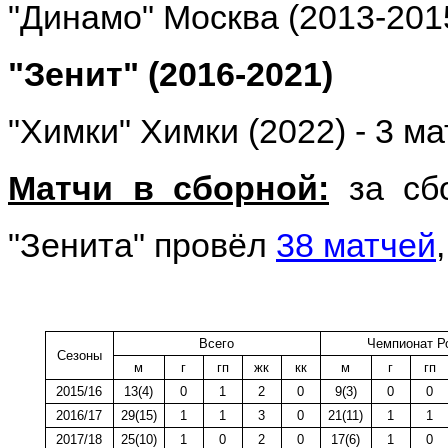
"Динамо" Москва (2013-2015
"Зенит" (2016-2021)
"Химки" Химки (2022) - 3 м
Матчи в сборной:
за сбо
"Зенита" провёл
38 матчей
Всего
Чемпионат Р
Сезоны
м
г
гп
жк
кк
м
г
гп
2015/16
13(4)
0
1
2
0
9(3)
0
0
2016/17
29(15)
1
1
3
0
21(11)
1
1
2017/18
25(10)
1
0
2
0
17(6)
1
0