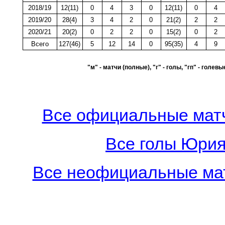
2018/19
12(11)
0
4
3
0
12(11)
0
4
2019/20
28(4)
3
4
2
0
21(2)
2
2
2020/21
20(2)
0
2
2
0
15(2)
0
2
Всего
127(46)
5
12
14
0
95(35)
4
9
"м" - матчи (полные), "г" - голы, "гп" - голев
Все официальные матч
Все голы Юрия
Все неофициальные мат