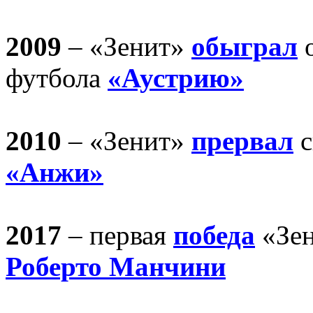
2009
– «Зенит»
обыграл
о
футбола
«Аустрию»
2010
– «Зенит»
прервал
с
«Анжи»
2017
– первая
победа
«Зен
Роберто Манчини