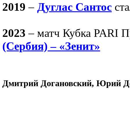
2019
–
Дуглас Сантос
ста
2023
– матч Кубка PARI 
(Сербия) – «Зенит»
Дмитрий Догановский, Юрий Д