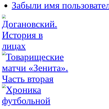
Забыли имя пользовате