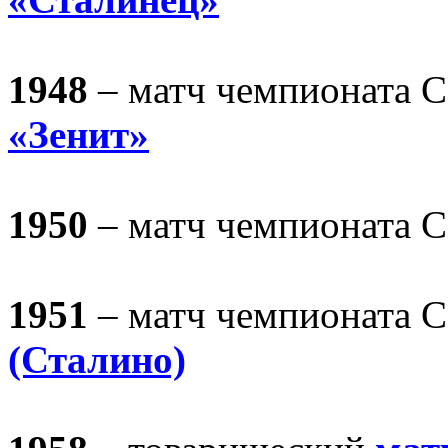
1948
– матч чемпионата
«Зенит»
1950
– матч чемпионата
1951
– матч чемпионата
(Сталино)