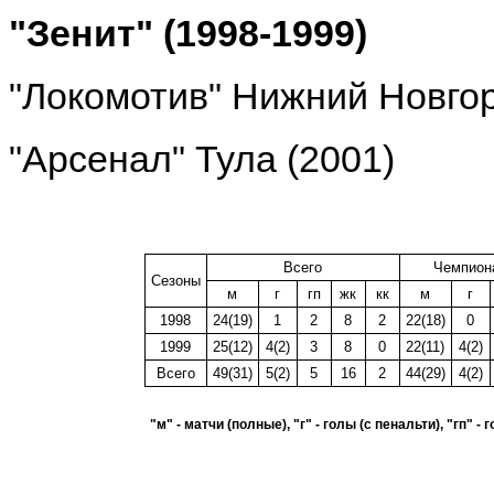
"Зенит" (1998-1999)
"Локомотив" Нижний Новгор
"Арсенал" Тула (2001)
Всего
Чемпион
Сезоны
м
г
гп
жк
кк
м
г
1998
24(19)
1
2
8
2
22(18)
0
1999
25(12)
4(2)
3
8
0
22(11)
4(2)
Всего
49(31)
5(2)
5
16
2
44(29)
4(2)
"м" - матчи (полные), "г" - голы (с пенальти), "гп" 