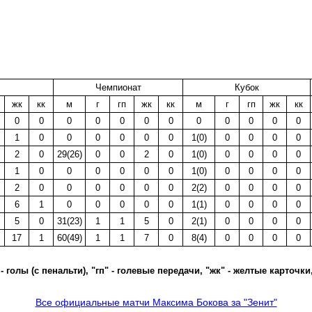
Чемпионат
Кубок
жк
кк
м
г
гп
жк
кк
м
г
гп
жк
кк
0
0
0
0
0
0
0
0
0
0
0
0
1
0
0
0
0
0
0
1(0)
0
0
0
0
2
0
29(26)
0
0
2
0
1(0)
0
0
0
0
1
0
0
0
0
0
0
1(0)
0
0
0
0
2
0
0
0
0
0
0
2(2)
0
0
0
0
6
1
0
0
0
0
0
1(1)
0
0
0
0
5
0
31(23)
1
1
5
0
2(1)
0
0
0
0
17
1
60(49)
1
1
7
0
8(4)
0
0
0
0
 - голы (с пенальти), "гп" - голевые передачи, "жк" - желтые карточки
Все официальные матчи Максима Бокова за "Зенит"