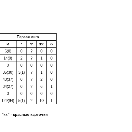
Первая лига
м
г
гп
жк
кк
6(0)
0
?
0
0
14(0)
2
?
1
0
0
0
0
0
0
35(30)
3(1)
?
1
0
40(37)
0
?
2
0
34(27)
0
?
6
1
0
0
0
0
0
129(94)
5(1)
?
10
1
, "кк" - красные карточки