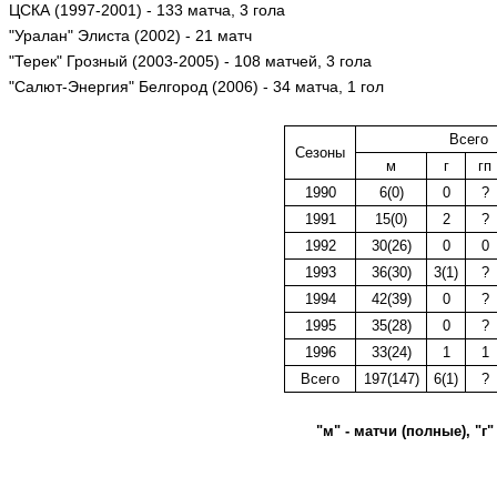
ЦСКА (1997-2001) - 133 матча, 3 гола
"Уралан" Элиста (2002) - 21 матч
"Терек" Грозный (2003-2005) - 108 матчей, 3 гола
"Салют-Энергия" Белгород (2006) - 34 матча, 1 гол
Всего
Сезоны
м
г
гп
1990
6(0)
0
?
1991
15(0)
2
?
1992
30(26)
0
0
1993
36(30)
3(1)
?
1994
42(39)
0
?
1995
35(28)
0
?
1996
33(24)
1
1
Всего
197(147)
6(1)
?
"м" - матчи (полные), "г"