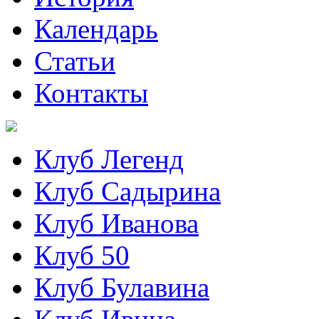
Календарь
Статьи
Контакты
Клуб Легенд
Клуб Садырина
Клуб Иванова
Клуб 50
Клуб Булавина