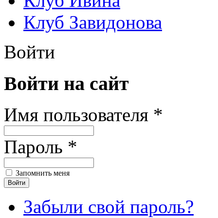
Клуб Ивина
Клуб Завидонова
Войти
Войти на сайт
Имя пользователя *
Пароль *
Запомнить меня
Забыли свой пароль?