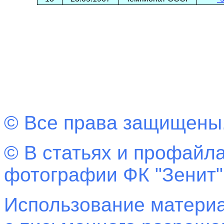
© Все права защищены
© В статьях и профайла
фотографии ФК "Зенит"
Использование материа