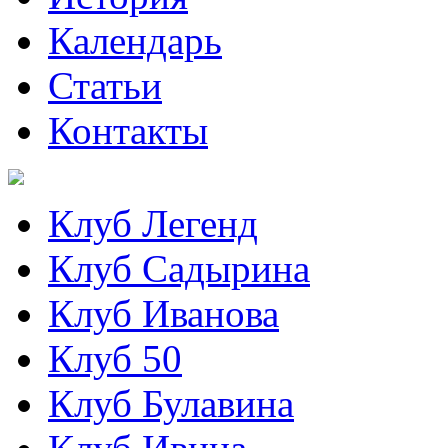
Календарь
Статьи
Контакты
Клуб Легенд
Клуб Садырина
Клуб Иванова
Клуб 50
Клуб Булавина