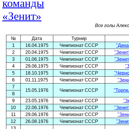
Все голы Алекс
№
Дата
Турнир
1
16.04.1975
Чемпионат СССР
"Дина
2
20.04.1975
Чемпионат СССР
"Зенит
3
01.06.1975
Чемпионат СССР
"Зенит
4
29.06.1975
Чемпионат СССР
"
5
18.10.1975
Чемпионат СССР
"Черно
6
01.11.1975
Чемпионат СССР
"Зени
7
15.05.1976
Чемпионат СССР
"Торпе
8
9
23.05.1976
Чемпионат СССР
"З
10
22.06.1976
Чемпионат СССР
"Зенит
11
29.06.1976
Чемпионат СССР
"Зени
12
26.08.1976
Чемпионат СССР
"Зени
13